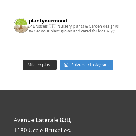
plantyourmood
📍Brussels 🇧🇪
Nursery plants & Garden design🎋
🏡
Get your plant grown and cared for locally! 🌿
Afficher plus...
Suivre sur Instagram
Avenue Latérale 83B,
1180 Uccle Bruxelles.