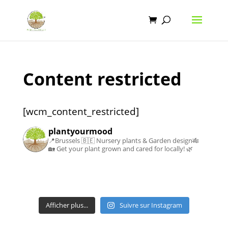
Content restricted
[wcm_content_restricted]
plantyourmood
📍Brussels 🇧🇪
Nursery plants & Garden design🎋
🏡
Get your plant grown and cared for locally! 🌿
Afficher plus...
Suivre sur Instagram